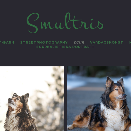
Smultris
T-BARN
STREETPHOTOGRAPHY
DJUR
VARDAGSKONST
SURREALISTISKA PORTRÄTT