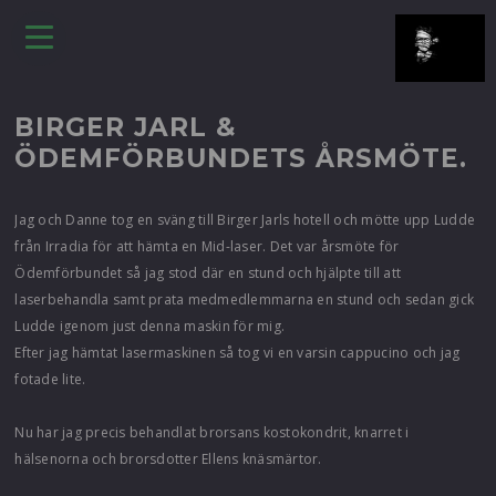
BIRGER JARL &
ÖDEMFÖRBUNDETS ÅRSMÖTE.
Jag och Danne tog en sväng till Birger Jarls hotell och mötte upp Ludde
från Irradia för att hämta en Mid-laser. Det var årsmöte för
Ödemförbundet så jag stod där en stund och hjälpte till att
laserbehandla samt prata medmedlemmarna en stund och sedan gick
Ludde igenom just denna maskin för mig.
Efter jag hämtat lasermaskinen så tog vi en varsin cappucino och jag
fotade lite.
Nu har jag precis behandlat brorsans kostokondrit, knarret i
hälsenorna och brorsdotter Ellens knäsmärtor.